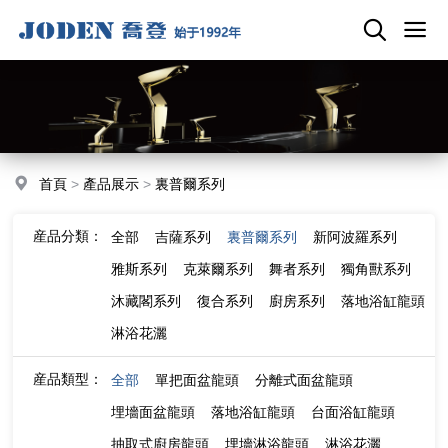
首頁
>
產品展示
>
裏普爾系列
産品分類：
全部
吉薩系列
裏普爾系列
新阿波羅系列
雅斯系列
克萊爾系列
舞者系列
獨角獸系列
沐藏閣系列
復合系列
廚房系列
落地浴缸龍頭
淋浴花灑
産品類型：
全部
單把面盆龍頭
分離式面盆龍頭
埋墻面盆龍頭
落地浴缸龍頭
台面浴缸龍頭
抽取式廚房龍頭
埋墻淋浴龍頭
淋浴花灑