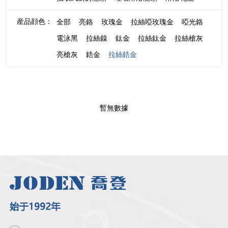
産品顔色：
全部
亮鉻
玫瑰金
拉絲啞玫瑰金
啞光鉻
電泳黑
拉絲鎳
鈦金
拉絲鈦金
拉絲槍灰
亮槍灰
鋯金
拉絲鋯金
暫無數據