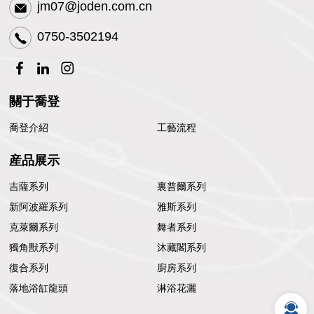
jm07@joden.com.cn
0750-3502194
關于喬登
喬登介紹
工藝流程
産品展示
吉薩系列
裏普爾系列
新阿波羅系列
雅斯系列
克萊爾系列
舞者系列
獨角獸系列
沐藏閣系列
復合系列
廚房系列
落地浴缸龍頭
淋浴花灑