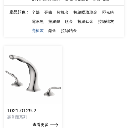
産品顔色：
全部
亮鉻
玫瑰金
拉絲啞玫瑰金
啞光鉻
電泳黑
拉絲鎳
鈦金
拉絲鈦金
拉絲槍灰
亮槍灰
鋯金
拉絲鋯金
1021-0129-2
裏普爾系列
查看更多