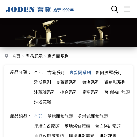
首頁
>
產品展示
>
裏普爾系列
産品分類：
全部
吉薩系列
裏普爾系列
新阿波羅系列
雅斯系列
克萊爾系列
舞者系列
獨角獸系列
沐藏閣系列
復合系列
廚房系列
落地浴缸龍頭
淋浴花灑
産品類型：
全部
單把面盆龍頭
分離式面盆龍頭
埋墻面盆龍頭
落地浴缸龍頭
台面浴缸龍頭
抽取式廚房龍頭
埋墻淋浴龍頭
淋浴花灑