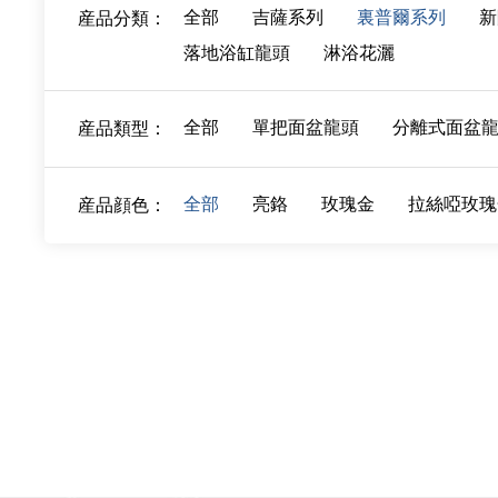
全部
吉薩系列
裏普爾系列
新
産品分類：
落地浴缸龍頭
淋浴花灑
全部
單把面盆龍頭
分離式面盆
産品類型：
全部
亮鉻
玫瑰金
拉絲啞玫瑰
産品顔色：