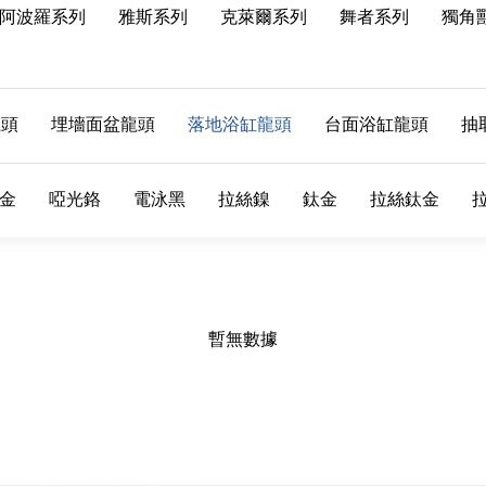
阿波羅系列
雅斯系列
克萊爾系列
舞者系列
獨角
龍頭
埋墻面盆龍頭
落地浴缸龍頭
台面浴缸龍頭
抽
金
啞光鉻
電泳黑
拉絲鎳
鈦金
拉絲鈦金
暫無數據