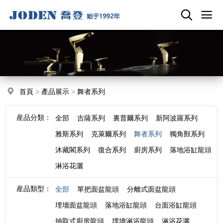
首頁
>
產品展示
>
舞者系列
産品分類：
全部
吉薩系列
裏普爾系列
新阿波羅系列
雅斯系列
克萊爾系列
舞者系列
獨角獸系列
沐藏閣系列
復合系列
廚房系列
落地浴缸龍頭
淋浴花灑
産品類型：
全部
單把面盆龍頭
分離式面盆龍頭
埋墻面盆龍頭
落地浴缸龍頭
台面浴缸龍頭
抽取式廚房龍頭
埋墻淋浴龍頭
淋浴花灑