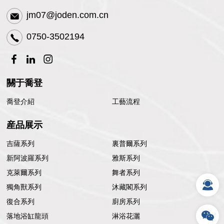
jm07@joden.com.cn
0750-3502194
關于喬登
喬登介紹
工藝流程
産品展示
吉薩系列
裏普爾系列
新阿波羅系列
雅斯系列
克萊爾系列
舞者系列
獨角獸系列
沐藏閣系列
復合系列
廚房系列
落地浴缸龍頭
淋浴花灑