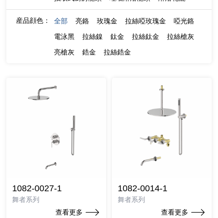
産品顔色：
全部
亮鉻
玫瑰金
拉絲啞玫瑰金
啞光鉻
電泳黑
拉絲鎳
鈦金
拉絲鈦金
拉絲槍灰
亮槍灰
鋯金
拉絲鋯金
1082-0027-1
1082-0014-1
舞者系列
舞者系列
查看更多
查看更多