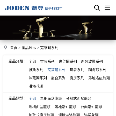
首頁
>
產品展示
>
克萊爾系列
産品分類：
全部
吉薩系列
裏普爾系列
新阿波羅系列
雅斯系列
克萊爾系列
舞者系列
獨角獸系列
沐藏閣系列
復合系列
廚房系列
落地浴缸龍頭
淋浴花灑
産品類型：
全部
單把面盆龍頭
分離式面盆龍頭
埋墻面盆龍頭
落地浴缸龍頭
台面浴缸龍頭
抽取式廚房龍頭
埋墻淋浴龍頭
淋浴花灑