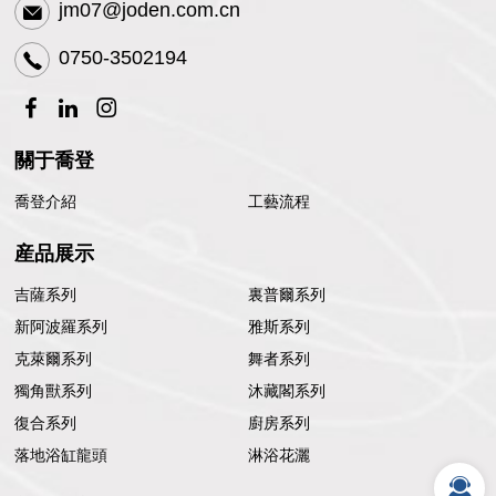
jm07@joden.com.cn
0750-3502194
關于喬登
喬登介紹
工藝流程
産品展示
吉薩系列
裏普爾系列
新阿波羅系列
雅斯系列
克萊爾系列
舞者系列
獨角獸系列
沐藏閣系列
復合系列
廚房系列
落地浴缸龍頭
淋浴花灑