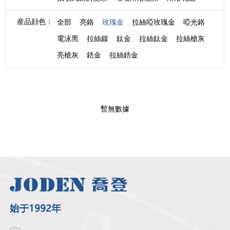
産品顔色：
全部
亮鉻
玫瑰金
拉絲啞玫瑰金
啞光鉻
電泳黑
拉絲鎳
鈦金
拉絲鈦金
拉絲槍灰
亮槍灰
鋯金
拉絲鋯金
暫無數據